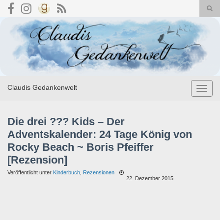
Suc
umsc
Search for:
Claudis Gedankenwelt
Navig
umsch
Die drei ??? Kids – Der
Adventskalender: 24 Tage König von
Rocky Beach ~ Boris Pfeiffer
[Rezension]
Veröffentlicht unter
Kinderbuch
,
Rezensionen
22. Dezember 2015