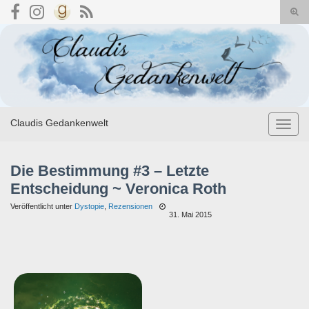
Suc
umsc
Search for:
Claudis Gedankenwelt
Navig
umsch
Die Bestimmung #3 – Letzte
Entscheidung ~ Veronica Roth
Veröffentlicht unter
Dystopie
,
Rezensionen
31. Mai 2015