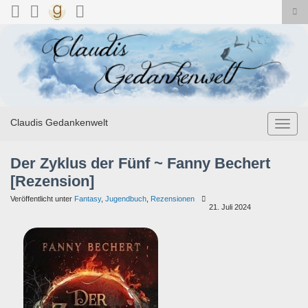
Suc
ums
Search for:
Claudis Gedankenwelt
Navig
umsch
Der Zyklus der Fünf ~ Fanny Bechert
[Rezension]
Veröffentlicht unter
Fantasy
,
Jugendbuch
,
Rezensionen
21. Juli 2024