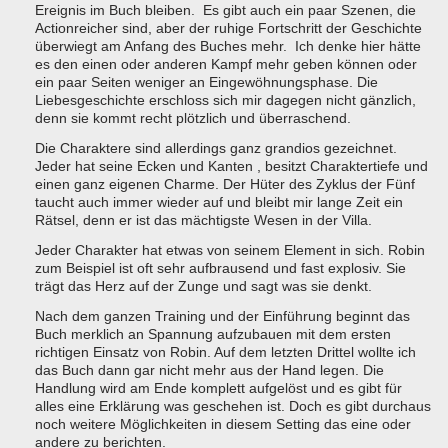
Ereignis im Buch bleiben. Es gibt auch ein paar Szenen, die
Actionreicher sind, aber der ruhige Fortschritt der Geschichte
überwiegt am Anfang des Buches mehr. Ich denke hier hätte
es den einen oder anderen Kampf mehr geben können oder
ein paar Seiten weniger an Eingewöhnungsphase. Die
Liebesgeschichte erschloss sich mir dagegen nicht gänzlich,
denn sie kommt recht plötzlich und überraschend.
Die Charaktere sind allerdings ganz grandios gezeichnet.
Jeder hat seine Ecken und Kanten , besitzt Charaktertiefe und
einen ganz eigenen Charme. Der Hüter des Zyklus der Fünf
taucht auch immer wieder auf und bleibt mir lange Zeit ein
Rätsel, denn er ist das mächtigste Wesen in der Villa.
Jeder Charakter hat etwas von seinem Element in sich. Robin
zum Beispiel ist oft sehr aufbrausend und fast explosiv. Sie
trägt das Herz auf der Zunge und sagt was sie denkt.
Nach dem ganzen Training und der Einführung beginnt das
Buch merklich an Spannung aufzubauen mit dem ersten
richtigen Einsatz von Robin. Auf dem letzten Drittel wollte ich
das Buch dann gar nicht mehr aus der Hand legen. Die
Handlung wird am Ende komplett aufgelöst und es gibt für
alles eine Erklärung was geschehen ist. Doch es gibt durchaus
noch weitere Möglichkeiten in diesem Setting das eine oder
andere zu berichten.