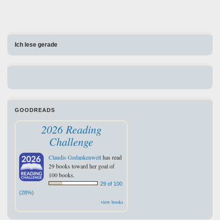
Ich lese gerade
GOODREADS
2026 Reading
Challenge
Claudis Gedankenwelt
has read
29 books toward her goal of
100 books.
29 of 100
(28%)
view books