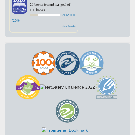
29 books toward her goal of
100 books.
29 of 100
(28%)
view books