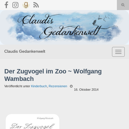
Suc
umsc
Search for:
Claudis Gedankenwelt
Navig
umsch
Der Zugvogel im Zoo ~ Wolfgang
Wambach
Veröffentlicht unter
Kinderbuch
,
Rezensionen
16. Oktober 2014