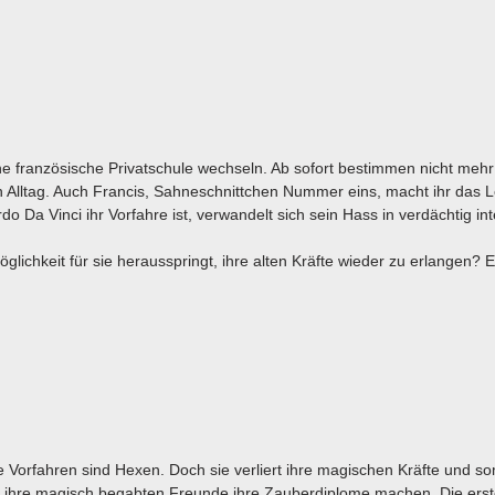
eine französische Privatschule wechseln. Ab sofort bestimmen nicht mehr
Alltag. Auch Francis, Sahneschnittchen Nummer eins, macht ihr das 
do Da Vinci ihr Vorfahre ist, verwandelt sich sein Hass in verdächtig in
öglichkeit für sie herausspringt, ihre alten Kräfte wieder zu erlangen? 
e Vorfahren sind Hexen. Doch sie verliert ihre magischen Kräfte und so
ll ihre magisch begabten Freunde ihre Zauberdiplome machen. Die ers