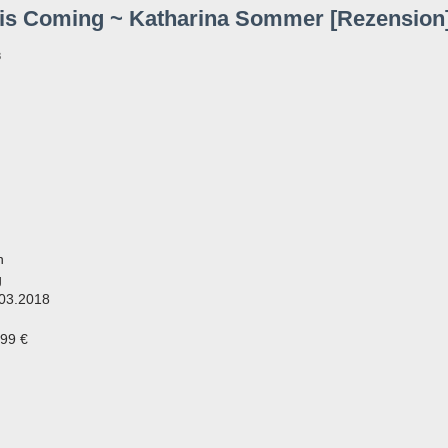
 is Coming ~ Katharina Sommer [Rezension
8
n
g
.03.2018
,99 €