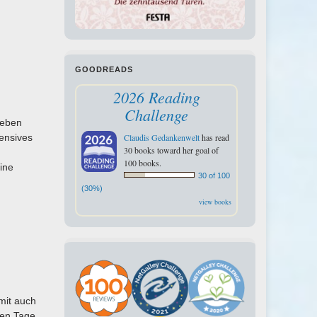
GOODREADS
2026 Reading
Challenge
Leben
tensives
Claudis Gedankenwelt
has read
30 books toward her goal of
100 books.
Eine
30 of 100
(30%)
view books
mit auch
ten Tage