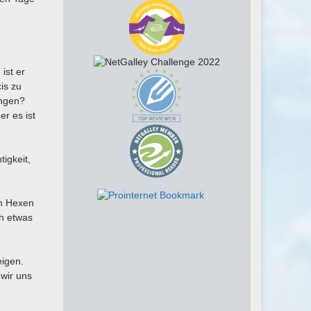
d
ist er
cis zu
angen?
er es ist
tigkeit,
um Hexen
ch etwas
eigen.
wir uns