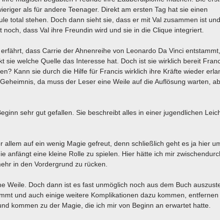
ieriger als für andere Teenager. Direkt am ersten Tag hat sie einen
e total stehen. Doch dann sieht sie, dass er mit Val zusammen ist un
 noch, dass Val ihre Freundin wird und sie in die Clique integriert.
rfährt, dass Carrie der Ahnenreihe von Leonardo Da Vinci entstammt, 
rkt sie welche Quelle das Interesse hat. Doch ist sie wirklich bereit Fran
en? Kann sie durch die Hilfe für Francis wirklich ihre Kräfte wieder erl
n Geheimnis, da muss der Leser eine Weile auf die Auflösung warten, ab
ginn sehr gut gefallen. Sie beschreibt alles in einer jugendlichen Leich
r allem auf ein wenig Magie gefreut, denn schließlich geht es ja hier 
ie anfängt eine kleine Rolle zu spielen. Hier hätte ich mir zwischendur
ehr in den Vordergrund zu rücken.
 Weile. Doch dann ist es fast unmöglich noch aus dem Buch auszust
kommt und auch einige weitere Komplikationen dazu kommen, entfernen 
 und kommen zu der Magie, die ich mir von Beginn an erwartet hatte.