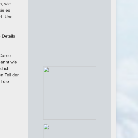
n, wie
sie es
rf. Und
 Details
Carrie
pannt wie
d ich
n Teil der
f die