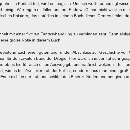
heit in Kontakt tritt, wird es magisch. Und ich wollte unbedingt wisse
ich einige Wirrungen einfallen und am Ende weiß man nicht wirklich ob 
sches Knistern, das natürlich in keinem Buch dieses Genres fehlen da
heit mit einer fiktiven Fantasyhandlung zu verbinden sehr. Denn einige
eine große Rolle in diesem Buch.
e Autorin auch einen guten und runden Abschluss zur Geschichte von 
hen für den zweiten Band der Dilogie. Hier wäre ich in der Tat sehr ges
ob es hierfür auch einen Ausweg gibt und natürlich welchen. Toll fan
t, wie es bei Zweiteilern oft der Fall ist, sondern dass man einen große
de nicht in der Luft und schlägt das Buch zufrieden und neugierig au