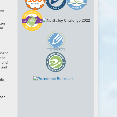
ter
ken
nd
n.
ierig,
dass
nd ich
l und
nkt,
hen