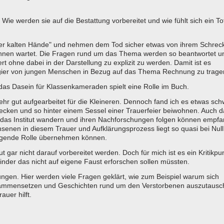
e werden sie auf die Bestattung vorbereitet und wie fühlt sich ein To
der kalten Hände" und nehmen dem Tod sicher etwas von ihrem Schrec
innen wartet. Die Fragen rund um das Thema werden so beantwortet u
rt ohne dabei in der Darstellung zu explizit zu werden. Damit ist es
ier von jungen Menschen in Bezug auf das Thema Rechnung zu trage
as Dasein für Klassenkameraden spielt eine Rolle im Buch.
ehr gut aufgearbeitet für die Kleineren. Dennoch fand ich es etwas schw
stecken und so hinter einem Sessel einer Trauerfeier beiwohnen. Auch 
ch das Institut wandern und ihren Nachforschungen folgen können empfa
chsenen in diesem Trauer und Aufklärungsprozess liegt so quasi bei Nul
tragende Rolle übernehmen können.
ut gar nicht darauf vorbereitet werden. Doch für mich ist es ein Kritikpu
inder das nicht auf eigene Faust erforschen sollen müssten.
ngen. Hier werden viele Fragen geklärt, wie zum Beispiel warum sich
sammensetzen und Geschichten rund um den Verstorbenen auszutausc
uer hilft.