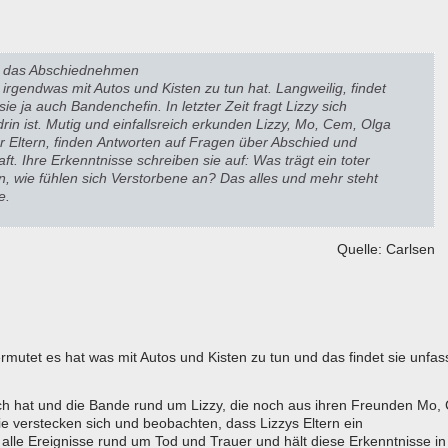
er das Abschiednehmen
irgendwas mit Autos und Kisten zu tun hat. Langweilig, findet
ie ja auch Bandenchefin. In letzter Zeit fragt Lizzy sich
 drin ist. Mutig und einfallsreich erkunden Lizzy, Mo, Cem, Olga
 Eltern, finden
Antworten auf Fragen über Abschied und
aft.
Ihre Erkenntnisse schreiben sie auf: Was trägt ein toter
wie fühlen sich Verstorbene an? Das alles und mehr steht
e.
Quelle: Carlsen
 vermutet es hat was mit Autos und Kisten zu tun und das findet sie unfa
sich hat und die Bande rund um Lizzy, die noch aus ihren Freunden Mo,
e verstecken sich und beobachten, dass Lizzys Eltern ein
lle Ereignisse rund um Tod und Trauer und hält diese Erkenntnisse in