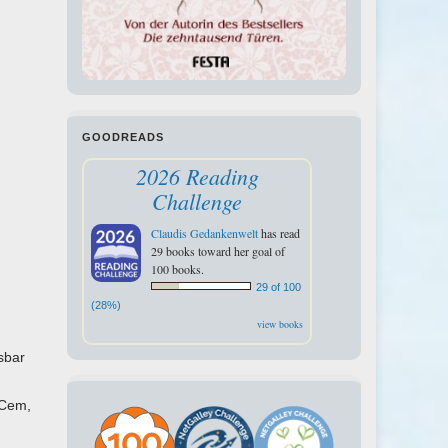
GOODREADS
2026 Reading
Challenge
Claudis Gedankenwelt
has read
29 books toward her goal of
100 books.
29 of 100
(28%)
view books
ssbar
 Cem,