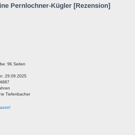
tine Pernlochner-Kügler [Rezension]
e: 96 Seiten
n: 29.09.2025
54887
ahren
erie Tiefenbacher
mazon!