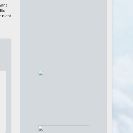
annt
lte
 nicht