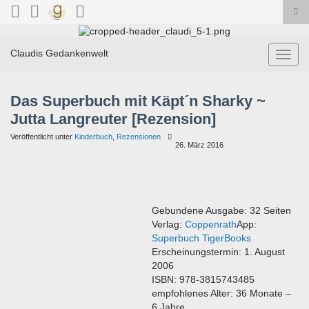
Suc
ums
Search for:
Claudis Gedankenwelt
Navig
umsch
Das Superbuch mit Käpt´n Sharky ~
Jutta Langreuter [Rezension]
Veröffentlicht unter
Kinderbuch
,
Rezensionen
26. März 2016
Gebundene Ausgabe: 32 Seiten
Verlag:
Coppenrath
App:
Superbuch TigerBooks
Erscheinungstermin: 1. August
2006
ISBN: 978-3815743485
empfohlenes Alter: 36 Monate –
6 Jahre