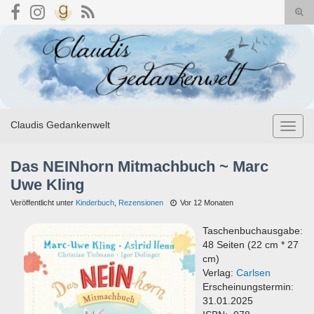
Suc
umsc
Search for:
Claudis Gedankenwelt
Navig
umsch
Das NEINhorn Mitmachbuch ~ Marc
Uwe Kling
Veröffentlicht unter
Kinderbuch
,
Rezensionen
Vor 12 Monaten
Taschenbuchausgabe:
48 Seiten (22 cm * 27
cm)
Verlag:
Carlsen
Erscheinungstermin:
31.01.2025