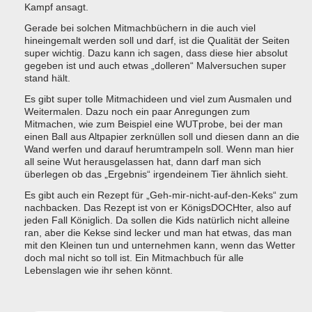
Kampf ansagt.
Gerade bei solchen Mitmachbüchern in die auch viel
hineingemalt werden soll und darf, ist die Qualität der Seiten
super wichtig. Dazu kann ich sagen, dass diese hier absolut
gegeben ist und auch etwas „dolleren“ Malversuchen super
stand hält.
Es gibt super tolle Mitmachideen und viel zum Ausmalen und
Weitermalen. Dazu noch ein paar Anregungen zum
Mitmachen, wie zum Beispiel eine WUTprobe, bei der man
einen Ball aus Altpapier zerknüllen soll und diesen dann an die
Wand werfen und darauf herumtrampeln soll. Wenn man hier
all seine Wut herausgelassen hat, dann darf man sich
überlegen ob das „Ergebnis“ irgendeinem Tier ähnlich sieht.
Es gibt auch ein Rezept für „Geh-mir-nicht-auf-den-Keks“ zum
nachbacken. Das Rezept ist von er KönigsDOCHter, also auf
jeden Fall Königlich. Da sollen die Kids natürlich nicht alleine
ran, aber die Kekse sind lecker und man hat etwas, das man
mit den Kleinen tun und unternehmen kann, wenn das Wetter
doch mal nicht so toll ist. Ein Mitmachbuch für alle
Lebenslagen wie ihr sehen könnt.