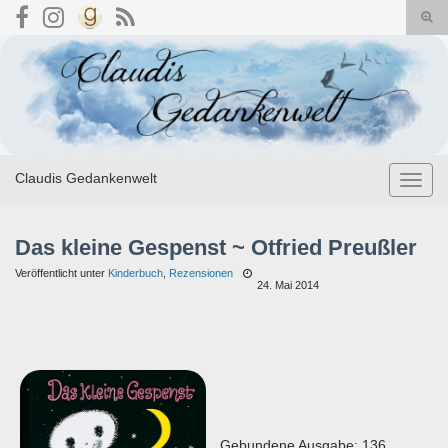
Suc
umsc
Search for:
Claudis Gedankenwelt
Navig
umsch
Das kleine Gespenst ~ Otfried Preußler
Veröffentlicht unter
Kinderbuch
,
Rezensionen
24. Mai 2014
Gebundene Ausgabe: 136