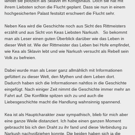
landet sie plötzlich als Sklavin im Königshaus. Doch sie hat mit
ihrem Liebsten schon die Flucht geplant. Dass sie nun in einem
hochgesicherten Palast festsitzt erschwert die Flucht sehr.
Neben Kea wird die Geschichte noch aus Sicht des Rittmeisters
erzählt und aus Sicht von Keas Liebsten Narkush. So bekommt
man als Leser einen guten Überblick darüber wie das Leben in
dieser Welt ist. Wie der Rittmeister das Leben bei Hofe empfindet,
wie Kea als Sklavin lebt und wie Narkush versucht als Rebell sein
Volk zu befreien.
Dabei wurde man als Leser ganz allmählich mit Informationen
gefüttert zu dieser Welt, den Mythen und dem Leben dort.
Dadurch haben sich die Informationen nahtlos in die Geschichte
eingefügt. Nach einiger Zeit nimmt die Geschichte immer mehr an
Fahrt auf. Die Konflikte spitzen sich zu und auch die
Liebesgeschichte macht die Handlung wahnsinnig spannend.
Kea ist als Hauptcharakter zwar sympathisch, blieb für mich aber
eine ganze Weile distanziert. Ich habe einen ganzen Moment
gebraucht bis ich den Draht zu ihr fand und diese Verbindung zu
Narkush nachvollziehen konnte. Die beiden haben sich ja die