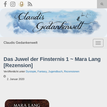
Suc
umsc
Search for:
Claudis Gedankenwelt
Navig
umsch
Das Juwel der Finsternis 1 ~ Mara Lang
[Rezension]
Veröffentlicht unter
Dystopie
,
Fantasy
,
Jugendbuch
,
Rezensionen
2. Januar 2020