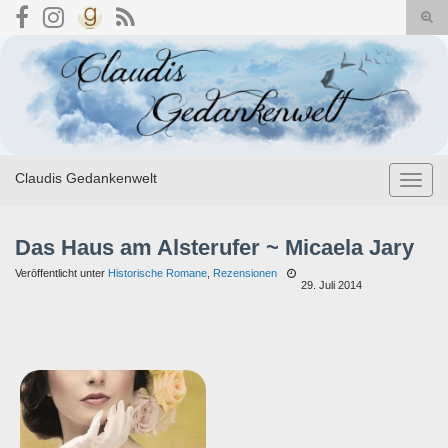
Suc
umsc
Search for:
Claudis Gedankenwelt
Navig
umsch
Das Haus am Alsterufer ~ Micaela Jary
Veröffentlicht unter
Historische Romane
,
Rezensionen
29. Juli 2014