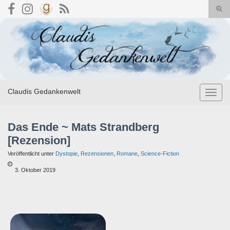
Suc
umsc
Search for:
Claudis Gedankenwelt
Navig
umsch
Das Ende ~ Mats Strandberg
[Rezension]
Veröffentlicht unter
Dystopie
,
Rezensionen
,
Romane
,
Science-Fiction
3. Oktober 2019