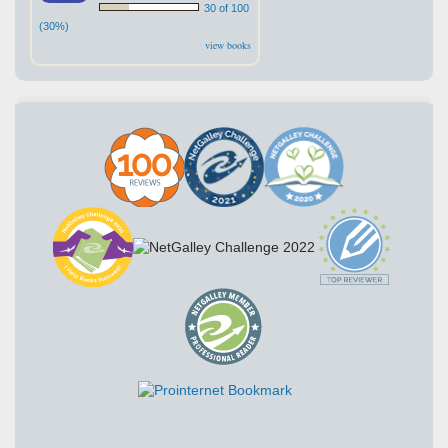
30 of 100
(30%)
view books