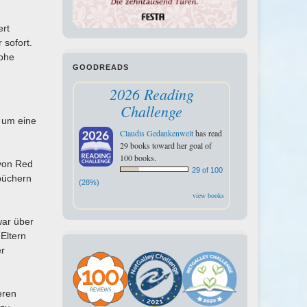
ert
 sofort.
ophe
GOODREADS
2026 Reading
Challenge
 um eine
Claudis Gedankenwelt
has read
29 books toward her goal of
100 books.
 von Red
29 of 100
ebüchern
(28%)
view books
war über
 Eltern
er
eren