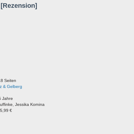
 [Rezension]
8 Seiten
tz & Gelberg
6 Jahre
uffinke
,
Jessika Komina
15,99 €
!