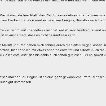
er Besitzer von Good Fences ein Geschäft wittert und Merritt und Red
erritt weg, da beschließt das Pferd, dass es etwas unternehmen muss
gischem Denken und so kommt es zu einem Ereignis, das alles verändern 
ze Zeit schon mit irgendetwas rechnet. red ist sehr besitzergreifend u
 ist so ausgeprägt, dass es nicht gesund sein kann.
n Merritt und Red haben mich schnell durch die Seiten fliegen lassen. 
tzlich, hier hätte ich mir etwas anderes erwartet und erhofft. Auch die Z
e Geschichte lässt sich bis dahin auch schon gut lesen. Bis es soweit
 falsch machen. Zu Beginn ist es eine ganz gewöhnliche Pferd -Mensch-
 Buch gut unterhalten.