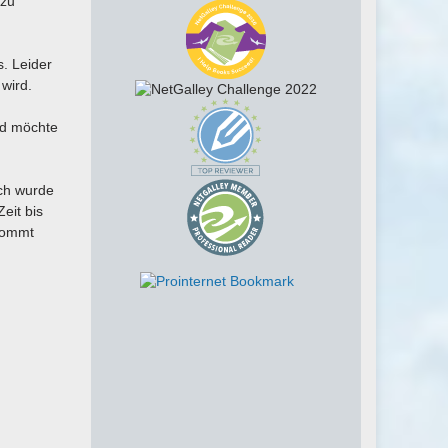
 zu
. Leider
wird.
nd möchte
Ich wurde
eit bis
 kommt