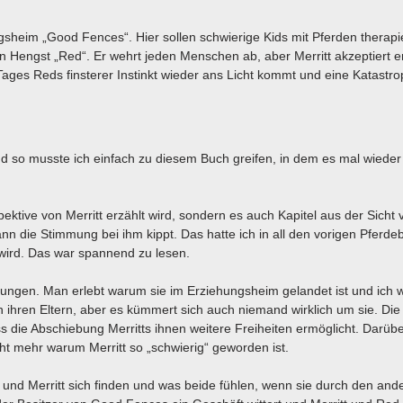
ungsheim „Good Fences“. Hier sollen schwierige Kids mit Pferden therapi
 Hengst „Red“. Er wehrt jeden Menschen ab, aber Merritt akzeptiert er
ages Reds finsterer Instinkt wieder ans Licht kommt und eine Katastr
d so musste ich einfach zu diesem Buch greifen, in dem es mal wieder
pektive von Merritt erzählt wird, sondern es auch Kapitel aus der Sicht
nn die Stimmung bei ihm kippt. Das hatte ich in all den vorigen Pferd
t wird. Das war spannend zu lesen.
hungen. Man erlebt warum sie im Erziehungsheim gelandet ist und ich 
n ihren Eltern, aber es kümmert sich auch niemand wirklich um sie. Die
s die Abschiebung Merritts ihnen weitere Freiheiten ermöglicht. Darüb
cht mehr warum Merritt so „schwierig“ geworden ist.
und Merritt sich finden und was beide fühlen, wenn sie durch den and