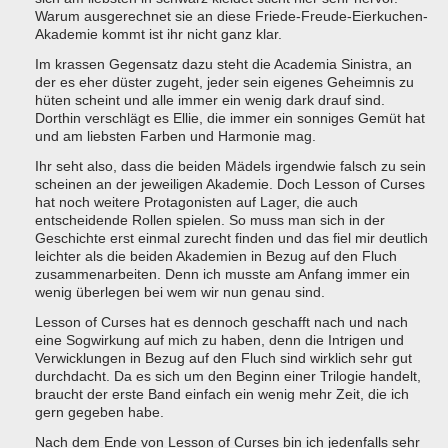
Warum ausgerechnet sie an diese Friede-Freude-Eierkuchen-
Akademie kommt ist ihr nicht ganz klar.
Im krassen Gegensatz dazu steht die Academia Sinistra, an
der es eher düster zugeht, jeder sein eigenes Geheimnis zu
hüten scheint und alle immer ein wenig dark drauf sind.
Dorthin verschlägt es Ellie, die immer ein sonniges Gemüt hat
und am liebsten Farben und Harmonie mag.
Ihr seht also, dass die beiden Mädels irgendwie falsch zu sein
scheinen an der jeweiligen Akademie. Doch Lesson of Curses
hat noch weitere Protagonisten auf Lager, die auch
entscheidende Rollen spielen. So muss man sich in der
Geschichte erst einmal zurecht finden und das fiel mir deutlich
leichter als die beiden Akademien in Bezug auf den Fluch
zusammenarbeiten. Denn ich musste am Anfang immer ein
wenig überlegen bei wem wir nun genau sind.
Lesson of Curses hat es dennoch geschafft nach und nach
eine Sogwirkung auf mich zu haben, denn die Intrigen und
Verwicklungen in Bezug auf den Fluch sind wirklich sehr gut
durchdacht. Da es sich um den Beginn einer Trilogie handelt,
braucht der erste Band einfach ein wenig mehr Zeit, die ich
gern gegeben habe.
Nach dem Ende von Lesson of Curses bin ich jedenfalls sehr