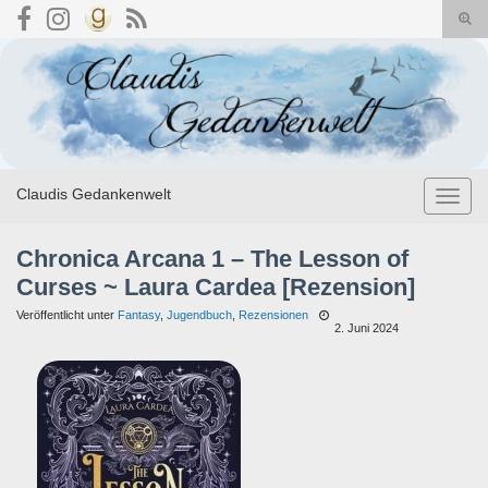
Suc
umsc
Search for:
Claudis Gedankenwelt
Navig
umsch
Chronica Arcana 1 – The Lesson of
Curses ~ Laura Cardea [Rezension]
Veröffentlicht unter
Fantasy
,
Jugendbuch
,
Rezensionen
2. Juni 2024