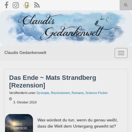
Suc
umsc
Search for:
Claudis Gedankenwelt
Navig
umsch
Das Ende ~ Mats Strandberg
[Rezension]
Veröffentlicht unter
Dystopie
,
Rezensionen
,
Romane
,
Science-Fiction
3. Oktober 2019
Was würdest du tun, wenn du genau weißt,
dass die Welt dem Untergang geweiht ist?