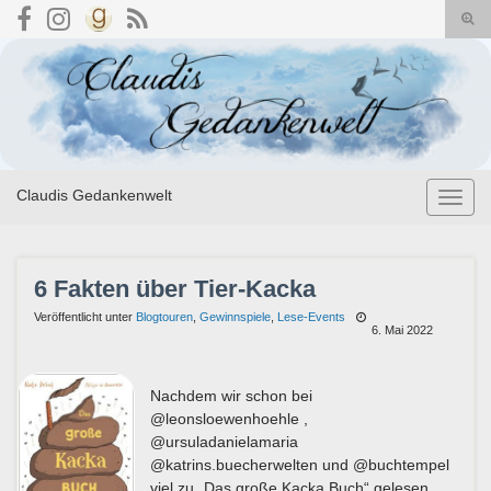
Suc
umsc
Search for:
Claudis Gedankenwelt
Navig
umsch
6 Fakten über Tier-Kacka
Veröffentlicht unter
Blogtouren
,
Gewinnspiele
,
Lese-Events
6. Mai 2022
Nachdem wir schon bei
@leonsloewenhoehle ,
@ursuladanielamaria
@katrins.buecherwelten und @buchtempel
viel zu „Das große Kacka Buch“ gelesen