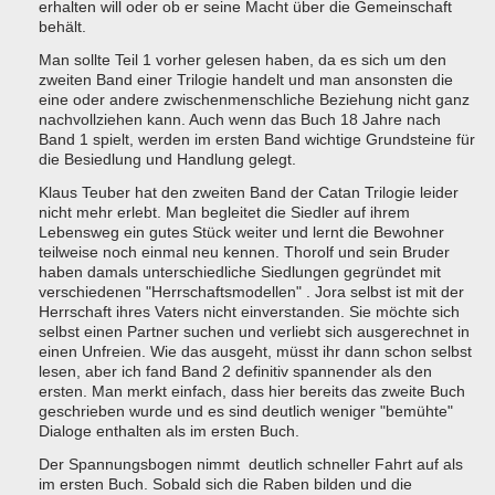
erhalten will oder ob er seine Macht über die Gemeinschaft
behält.
Man sollte Teil 1 vorher gelesen haben, da es sich um den
zweiten Band einer Trilogie handelt und man ansonsten die
eine oder andere zwischenmenschliche Beziehung nicht ganz
nachvollziehen kann. Auch wenn das Buch 18 Jahre nach
Band 1 spielt, werden im ersten Band wichtige Grundsteine für
die Besiedlung und Handlung gelegt.
Klaus Teuber hat den zweiten Band der Catan Trilogie leider
nicht mehr erlebt. Man begleitet die Siedler auf ihrem
Lebensweg ein gutes Stück weiter und lernt die Bewohner
teilweise noch einmal neu kennen. Thorolf und sein Bruder
haben damals unterschiedliche Siedlungen gegründet mit
verschiedenen "Herrschaftsmodellen" . Jora selbst ist mit der
Herrschaft ihres Vaters nicht einverstanden. Sie möchte sich
selbst einen Partner suchen und verliebt sich ausgerechnet in
einen Unfreien. Wie das ausgeht, müsst ihr dann schon selbst
lesen, aber ich fand Band 2 definitiv spannender als den
ersten. Man merkt einfach, dass hier bereits das zweite Buch
geschrieben wurde und es sind deutlich weniger "bemühte"
Dialoge enthalten als im ersten Buch.
Der Spannungsbogen nimmt deutlich schneller Fahrt auf als
im ersten Buch. Sobald sich die Raben bilden und die