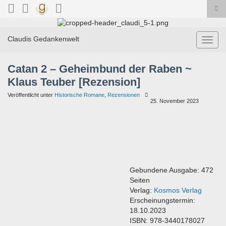
Suc
ums
Search for:
Claudis Gedankenwelt
Navig
umsch
Catan 2 – Geheimbund der Raben ~
Klaus Teuber [Rezension]
Veröffentlicht unter
Historische Romane
,
Rezensionen
25. November 2023
Gebundene Ausgabe: 472
Seiten
Verlag:
Kosmos Verlag
Erscheinungstermin:
18.10.2023
ISBN: 978-3440178027