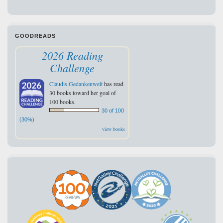
GOODREADS
2026 Reading
Challenge
Claudis Gedankenwelt
has read
30 books toward her goal of
100 books.
30 of 100
(30%)
view books