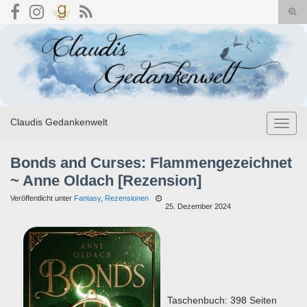
Suc
umsc
Search for:
Claudis Gedankenwelt
Navig
umsch
Bonds and Curses: Flammengezeichnet
~ Anne Oldach [Rezension]
Veröffentlicht unter
Fantasy
,
Rezensionen
25. Dezember 2024
Taschenbuch: 398 Seiten