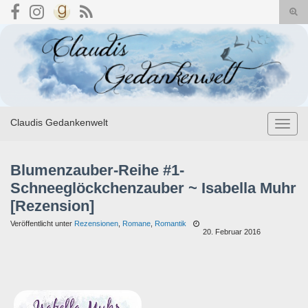
Suc
umsc
Search for:
Claudis Gedankenwelt
Navig
umsch
Blumenzauber-Reihe #1-
Schneeglöckchenzauber ~ Isabella Muhr
[Rezension]
Veröffentlicht unter
Rezensionen
,
Romane
,
Romantik
20. Februar 2016