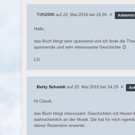
Tiffi2000
auf
22. Mai 2016
bei 15:55
#
Antworte
Hallo,
das Buch klingt sehr spannend und ich finde die Them
spannende und sehr interessante Geschichte 😉
LG
Betty Schmidt
auf
20. Mai 2016
bei 14:29
#
Ant
Hi Claudi,
das Buch klingt interessant. Geschichten mit Hexen li
wahrscheinlich an der Musik. Die hat für mich irge
deiner Rezension erwartet.