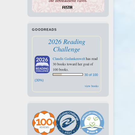
GOODREADS
2026 Reading
Challenge
Claudis Gedankenwelt
has read
30 books toward her goal of
100 books.
30 of 100
(30%)
view books