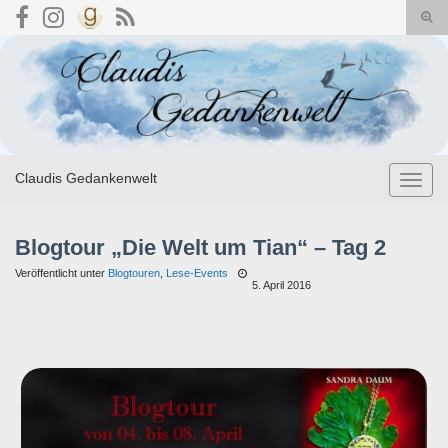
Suc
umsc
Search for:
Claudis Gedankenwelt
Navig
umsch
Blogtour „Die Welt um Tian“ – Tag 2
Veröffentlicht unter
Blogtouren
,
Lese-Events
5. April 2016