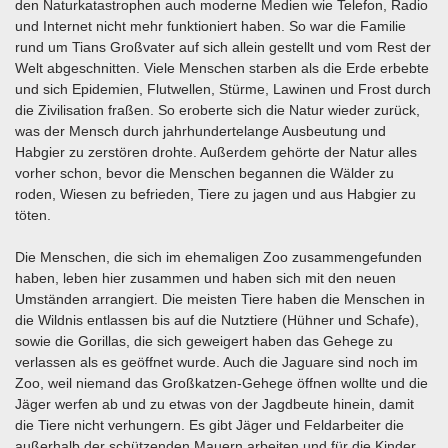
den Naturkatastrophen auch moderne Medien wie Telefon, Radio
und Internet nicht mehr funktioniert haben. So war die Familie
rund um Tians Großvater auf sich allein gestellt und vom Rest der
Welt abgeschnitten. Viele Menschen starben als die Erde erbebte
und sich Epidemien, Flutwellen, Stürme, Lawinen und Frost durch
die Zivilisation fraßen. So eroberte sich die Natur wieder zurück,
was der Mensch durch jahrhundertelange Ausbeutung und
Habgier zu zerstören drohte. Außerdem gehörte der Natur alles
vorher schon, bevor die Menschen begannen die Wälder zu
roden, Wiesen zu befrieden, Tiere zu jagen und aus Habgier zu
töten.
Die Menschen, die sich im ehemaligen Zoo zusammengefunden
haben, leben hier zusammen und haben sich mit den neuen
Umständen arrangiert. Die meisten Tiere haben die Menschen in
die Wildnis entlassen bis auf die Nutztiere (Hühner und Schafe),
sowie die Gorillas, die sich geweigert haben das Gehege zu
verlassen als es geöffnet wurde. Auch die Jaguare sind noch im
Zoo, weil niemand das Großkatzen-Gehege öffnen wollte und die
Jäger werfen ab und zu etwas von der Jagdbeute hinein, damit
die Tiere nicht verhungern. Es gibt Jäger und Feldarbeiter die
außerhalb der schützenden Mauern arbeiten und für die Kinder