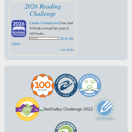
2026 Reading
Challenge
Claudis Gedankenwelt
has read
30 books toward her goal of
100 books.
30 of 100
(30%)
view books