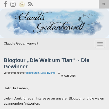
Suc
umsc
Search for:
Claudis Gedankenwelt
Navig
umsch
Blogtour „Die Welt um Tian“ ~ Die
Gewinner
Veröffentlicht unter
Blogtouren
,
Lese-Events
9. April 2016
Hallo ihr Lieben,
vielen Dank für euer Interesse an unserer Blogtour und die vielen
spannenden Antworten.