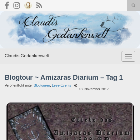
Suc
umsc
Search for:
Claudis Gedankenwelt
Navig
umsch
Blogtour ~ Amizaras Diarium – Tag 1
Veröffentlicht unter
Blogtouren
,
Lese-Events
18. November 2017