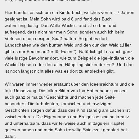
Hier handelt es sich um ein Kinderbuch, welches von 5 – 7 Jahren
geeignet ist. Mein Sohn wird bald 8 und fand das Buch
wahnsinnig lustig. Das Walle-Wacke-Land ist so bunt und
aufregend, dass nicht nur mein Sohn, sondern auch ich beim
Vorlesen einen riesigen Spaß hatten. So gibt es dort
Landschaften wie den bunten Wald und den dunklen Wald („Hier
gibt es nur Beulen außer für Eulen!“). Natürlich gibt es auch ganz
viele lustige Bewohner dort, wie zum Beispiel die Igel-Indianer, die
Wackel-Riesen oder den alten Häuptling stinkender Fuß. Und das
ist noch längst nicht alles was es dort zu entdecken gibt.
Wir waren immer wieder erstaunt über den Ideenreichtum und die
tolle Umsetzung. Die tollen Bilder von Ina Hattenhauer passen
auch ganz prima zur Geschichte und machen jede Seite
besonders. Die turbulenten, komischen und irrwitzigen
Geschichten sorgen dafür, dass das Kind ständig am Lachen ist
zwischendurch. Die Eigennamen und Ereignisse sind so kreativ
und unterhaltsam, dass wir teilweise auch mittags ein Kapitel
gelesen haben und mein Sohn freiwillig Spielezeit geopfert hat
dafür.