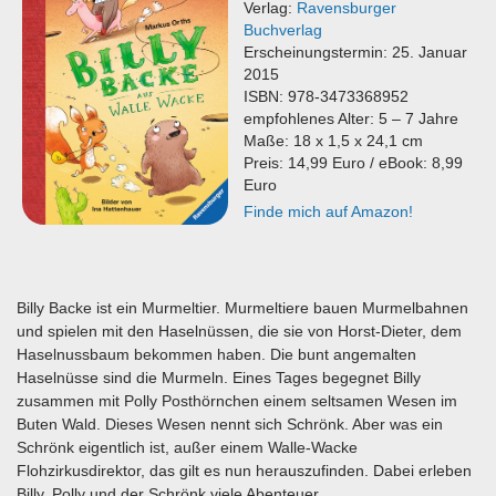
Verlag:
Ravensburger
Buchverlag
Erscheinungstermin: 25. Januar
2015
ISBN: 978-3473368952
empfohlenes Alter: 5 – 7 Jahre
Maße:
18 x 1,5 x 24,1 cm
Preis: 14,99 Euro / eBook: 8,99
Euro
Finde mich auf Amazon!
Billy Backe ist ein Murmeltier. Murmeltiere bauen Murmelbahnen
und spielen mit den Haselnüssen, die sie von Horst-Dieter, dem
Haselnussbaum bekommen haben. Die bunt angemalten
Haselnüsse sind die Murmeln. Eines Tages begegnet Billy
zusammen mit Polly Posthörnchen einem seltsamen Wesen im
Buten Wald. Dieses Wesen nennt sich Schrönk. Aber was ein
Schrönk eigentlich ist, außer einem Walle-Wacke
Flohzirkusdirektor, das gilt es nun herauszufinden. Dabei erleben
Billy, Polly und der Schrönk viele Abenteuer.