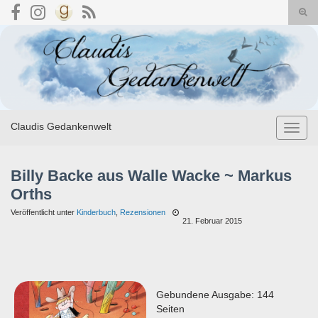
Suc
umsc
Search for:
Claudis Gedankenwelt
Navig
umsch
Billy Backe aus Walle Wacke ~ Markus
Orths
Veröffentlicht unter
Kinderbuch
,
Rezensionen
21. Februar 2015
Gebundene Ausgabe: 144
Seiten