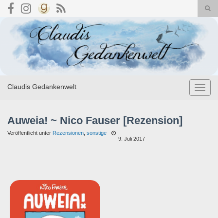
Suc
umsc
Search for:
Claudis Gedankenwelt
Navig
umsch
Auweia! ~ Nico Fauser [Rezension]
Veröffentlicht unter
Rezensionen
,
sonstige
9. Juli 2017