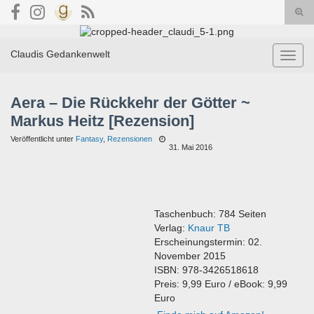
Suc
umsc
Search for:
Claudis Gedankenwelt
Navig
umsch
Aera – Die Rückkehr der Götter ~
Markus Heitz [Rezension]
Veröffentlicht unter
Fantasy
,
Rezensionen
31. Mai 2016
Taschenbuch: 784 Seiten
Verlag:
Knaur TB
Erscheinungstermin: 02.
November 2015
ISBN: 978-3426518618
Preis: 9,99 Euro / eBook: 9,99
Euro