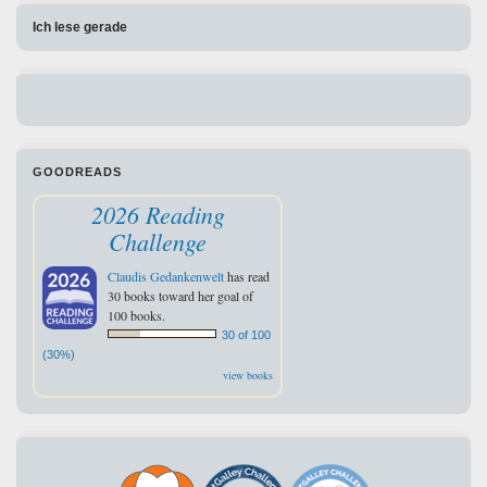
Ich lese gerade
GOODREADS
2026 Reading
Challenge
Claudis Gedankenwelt
has read
30 books toward her goal of
100 books.
30 of 100
(30%)
view books