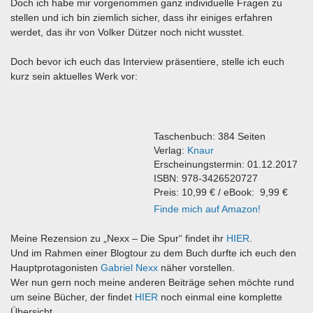
Doch ich habe mir vorgenommen ganz individuelle Fragen zu
stellen und ich bin ziemlich sicher, dass ihr einiges erfahren
werdet, das ihr von Volker Dützer noch nicht wusstet.
Doch bevor ich euch das Interview präsentiere, stelle ich euch
kurz sein aktuelles Werk vor:
Taschenbuch: 384 Seiten
Verlag:
Knaur
Erscheinungstermin: 01.12.2017
ISBN: 978-3426520727
Preis: 10,99 € / eBook: 9,99 €
Finde mich auf Amazon!
Meine Rezension zu „Nexx – Die Spur“ findet ihr
HIER
.
Und im Rahmen einer Blogtour zu dem Buch durfte ich euch den
Hauptprotagonisten
Gabriel Nexx
näher vorstellen.
Wer nun gern noch meine anderen Beiträge sehen möchte rund
um seine Bücher, der findet
HIER
noch einmal eine komplette
Übersicht.