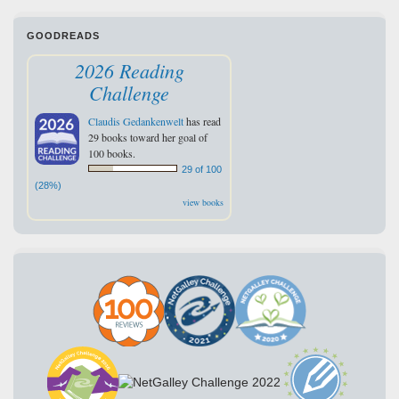
GOODREADS
2026 Reading
Challenge
Claudis Gedankenwelt
has read
29 books toward her goal of
100 books.
29 of 100
(28%)
view books