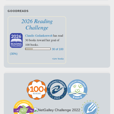
GOODREADS
2026 Reading
Challenge
Claudis Gedankenwelt
has read
30 books toward her goal of
100 books.
30 of 100
(30%)
view books