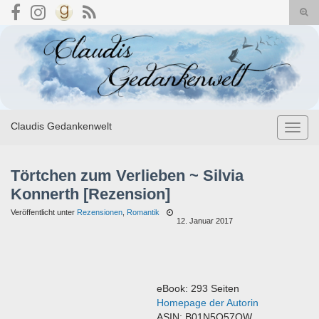
Suc
umsc
Search for:
Claudis Gedankenwelt
Navig
umsch
Törtchen zum Verlieben ~ Silvia
Konnerth [Rezension]
Veröffentlicht unter
Rezensionen
,
Romantik
12. Januar 2017
eBook: 293 Seiten
Homepage der Autorin
ASIN: B01N5O57OW