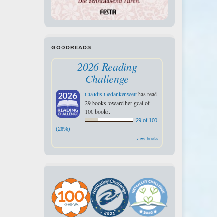
GOODREADS
2026 Reading
Challenge
Claudis Gedankenwelt
has read
29 books toward her goal of
100 books.
29 of 100
(28%)
view books