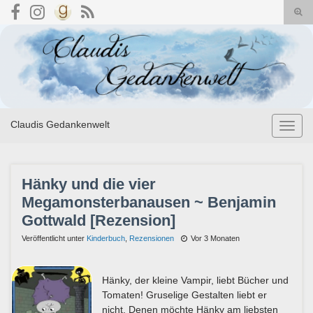
Suc
umsc
Search for:
Claudis Gedankenwelt
Navig
umsch
Hänky und die vier
Megamonsterbanausen ~ Benjamin
Gottwald [Rezension]
Veröffentlicht unter
Kinderbuch
,
Rezensionen
Vor 3 Monaten
Hänky, der kleine Vampir, liebt Bücher und
Tomaten! Gruselige Gestalten liebt er
nicht. Denen möchte Hänky am liebsten