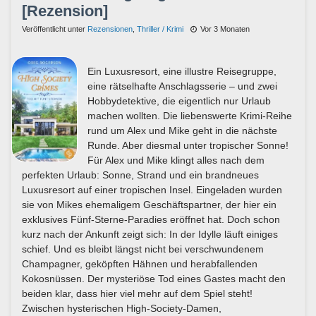
[Rezension]
Veröffentlicht unter
Rezensionen
,
Thriller / Krimi
Vor 3 Monaten
Ein Luxusresort, eine illustre Reisegruppe,
eine rätselhafte Anschlagsserie – und zwei
Hobbydetektive, die eigentlich nur Urlaub
machen wollten. Die liebenswerte Krimi-Reihe
rund um Alex und Mike geht in die nächste
Runde. Aber diesmal unter tropischer Sonne!
Für Alex und Mike klingt alles nach dem
perfekten Urlaub: Sonne, Strand und ein brandneues
Luxusresort auf einer tropischen Insel. Eingeladen wurden
sie von Mikes ehemaligem Geschäftspartner, der hier ein
exklusives Fünf-Sterne-Paradies eröffnet hat. Doch schon
kurz nach der Ankunft zeigt sich: In der Idylle läuft einiges
schief. Und es bleibt längst nicht bei verschwundenem
Champagner, geköpften Hähnen und herabfallenden
Kokosnüssen. Der mysteriöse Tod eines Gastes macht den
beiden klar, dass hier viel mehr auf dem Spiel steht!
Zwischen hysterischen High-Society-Damen,