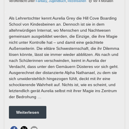
Veröffentlicht unter
Fantasy
,
Jugendbuch
,
Rezensionen
Vor 4 Monaten
Als Lehrertochter kennt Aurelia Grey die Hill Cove Boarding
School von Kindesbeinen an. Dennoch ist sie in dem
altehrwürdigen Internat, wo Menschen und Nachtwesen
gemeinsam ausgebildet werden, die Einzige, die ihre Magie
nicht unter Kontrolle hat – und damit eine geächtete
Außenseiterin. Die elitäre Schwesternschaft, die ihr Dilemma
lösen könnte, lässt sie immer wieder abblitzen. Als nach und
nach Schülerinnen verschwinden, keimt in Aurelia der
Verdacht, dass unter den Gemäuern Düsteres vor sich geht.
Ausgerechnet der distanzierte Alpha Nathanael, zu dem sie
sich unwiderstehlich hingezogen fühlt, deckt mit ihr eine
schockierende Wahrheit auf. Nichts ist, wie es scheint, und
letztendlich gerät Aurelia selbst mit ihrer Magie ins Zentrum
der Bedrohung …
Weiterlesen