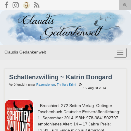
Suc
umsc
Search for:
Claudis Gedankenwelt
Navig
umsch
Schattenzwilling ~ Katrin Bongard
Veröffentlicht unter
Rezensionen
,
Thriller / Krimi
15. August 2014
Broschiert: 272 Seiten Verlag: Oetinger
Taschenbuch Deutsche Erstveröffentlichung:
1. September 2014 ISBN: 978-3841502797
empfohlenes Alter: 14 – 17 Jahre Preis:
12,99 Euro Finde mich auf Amazon!