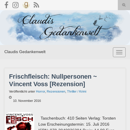
Suc
umsc
Search for:
Claudis Gedankenwelt
Navig
umsch
Frischfleisch: Nullpersonen ~
Vincent Voss [Rezension]
Veröffentlicht unter
Horror
,
Rezensionen
,
Thriller / Krimi
10. November 2016
Taschenbuch: 410 Seiten Verlag: Torsten
Low Erscheinungstermin: 15. Juli 2016