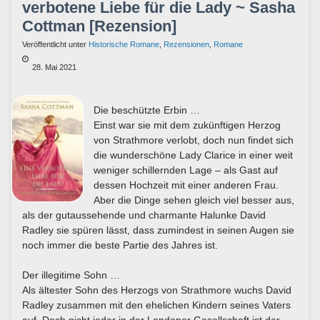
verbotene Liebe für die Lady ~ Sasha
Cottman [Rezension]
Veröffentlicht unter
Historische Romane
,
Rezensionen
,
Romane
28. Mai 2021
Die beschützte Erbin …
Einst war sie mit dem zukünftigen Herzog
von Strathmore verlobt, doch nun findet sich
die wunderschöne Lady Clarice in einer weit
weniger schillernden Lage – als Gast auf
dessen Hochzeit mit einer anderen Frau.
Aber die Dinge sehen gleich viel besser aus,
als der gutaussehende und charmante Halunke David
Radley sie spüren lässt, dass zumindest in seinen Augen sie
noch immer die beste Partie des Jahres ist.
Der illegitime Sohn …
Als ältester Sohn des Herzogs von Strathmore wuchs David
Radley zusammen mit den ehelichen Kindern seines Vaters
auf. Doch nicht jeder in der Londoner Gesellschaft ist der