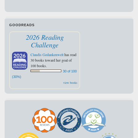
GOODREADS
2026 Reading
Challenge
Claudis Gedankenwelt
has read
30 books toward her goal of
100 books.
30 of 100
(30%)
view books