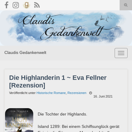
Suc
umsc
Search for:
Claudis Gedankenwelt
Navig
umsch
Die Highlanderin 1 ~ Eva Fellner
[Rezension]
Veröffentlicht unter
Historische Romane
,
Rezensionen
16. Juni 2021
Die Tochter der Highlands.
Island 1289: Bei einem Schiffsunglück gerät