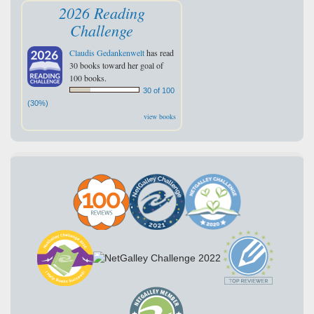
2026 Reading
Challenge
Claudis Gedankenwelt
has read
30 books toward her goal of
100 books.
30 of 100
(30%)
view books