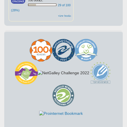
100 books.
29 of 100
(28%)
view books